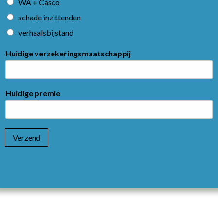
WA + Casco
schade inzittenden
verhaalsbijstand
Huidige verzekeringsmaatschappij
Huidige premie
Verzend