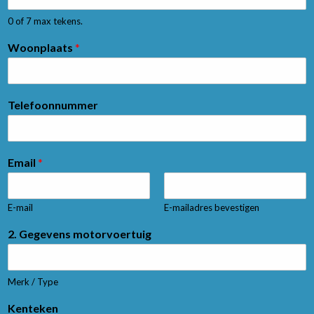
0 of 7 max tekens.
Woonplaats
*
Telefoonnummer
Email
*
E-mail
E-mailadres bevestigen
2. Gegevens motorvoertuig
Merk / Type
Kenteken