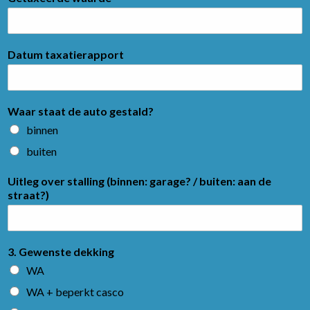
Datum taxatierapport
Waar staat de auto gestald?
binnen
buiten
Uitleg over stalling (binnen: garage? / buiten: aan de
straat?)
3. Gewenste dekking
WA
WA + beperkt casco