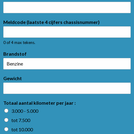
Meldcode (laatste 4 cijfers chassisnummer)
0 of 4 max tekens.
Brandstof
Gewicht
Totaal aantal kilometer per jaar :
3.000 - 5.000
tot 7.500
tot 10.000