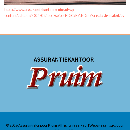
https://www.assurantiekantoorpruim.nl/wp-
content/uploads/2025/03/leon-seibert-_3CyKYtNDmY-unsplash-scaled.jpg
© 2026 Assurantiekantoor Pruim. All rights reserved. | Website gemaakt door